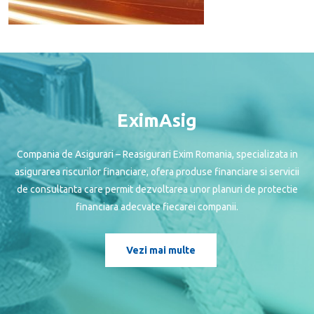
EximAsig
Compania de Asigurari – Reasigurari Exim Romania, specializata in
asigurarea riscurilor financiare, ofera produse financiare si servicii
de consultanta care permit dezvoltarea unor planuri de protectie
financiara adecvate fiecarei companii.
Vezi mai multe