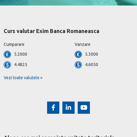
Curs valutar Exim Banca Romaneasca
Cumparare
Vanzare
5.2000
5.3000
4.4825
4.6050
Vezi toate valutele »