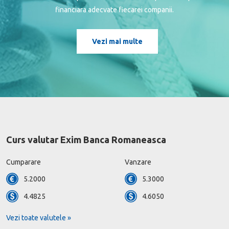
financiara adecvate fiecarei companii.
Vezi mai multe
Curs valutar Exim Banca Romaneasca
Cumparare
Vanzare
5.2000
5.3000
4.4825
4.6050
Vezi toate valutele »