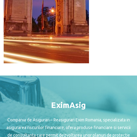
EximAsig
Compania de Asigurari – Reasigurari Exim Romania, specializata in
asigurarea riscurilor financiare, ofera produse financiare si servicii
de consultanta care permit dezvoltarea unor planuri de protectie