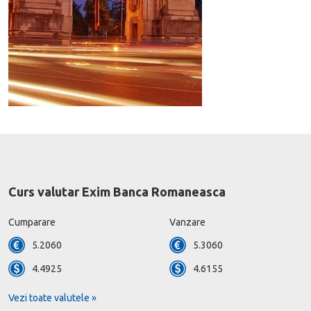
Curs valutar Exim Banca Romaneasca
Cumparare
Vanzare
5.2060
5.3060
4.4925
4.6155
Vezi toate valutele »