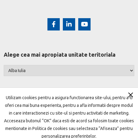
Alege cea mai apropiata unitate teritoriala
Utilizam cookies pentru a asigura functionarea site-ului, pentru a-ti
oferi cea mai buna experienta, pentru a afla informatii despre modul
Harta site
Termeni si conditii
Setari cookie
in care interactionezi cu site-ul si pentru activitati de marketing.
Acceseaza butonul “OK” daca esti de acord sa folosim toate cookies
Protecţia datelor
Politica de cookie
mentionate in Politica de cookies sau selecteaza “Afiseaza” pentru
Garantarea depozitelor
ANPC
Open Banking
personalizarea preferintelor.