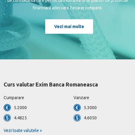
de consultanta care permit dezvoltarea unor planuri de protectie
financiara adecvate fiecarei companii.
Vezi mai multe
Curs valutar Exim Banca Romaneasca
Cumparare
Vanzare
5.2000
5.3000
4.4825
4.6050
Vezi toate valutele »