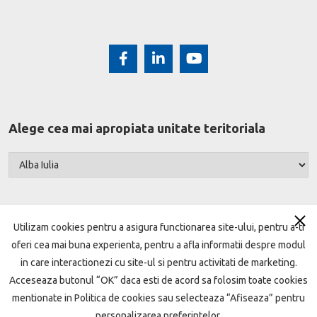
Alege cea mai apropiata unitate teritoriala
Utilizam cookies pentru a asigura functionarea site-ului, pentru a-ti
oferi cea mai buna experienta, pentru a afla informatii despre modul
Harta site
Termeni si conditii
Setari cookie
in care interactionezi cu site-ul si pentru activitati de marketing.
Acceseaza butonul “OK” daca esti de acord sa folosim toate cookies
Protecţia datelor
Politica de cookie
mentionate in Politica de cookies sau selecteaza “Afiseaza” pentru
Garantarea depozitelor
ANPC
Open Banking
personalizarea preferintelor.