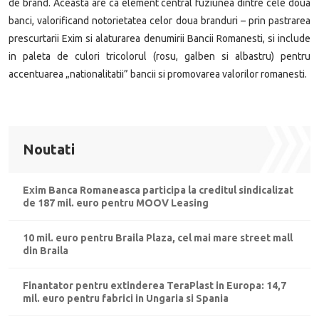
de brand. Aceasta are ca element central fuziunea dintre cele doua
banci, valorificand notorietatea celor doua branduri – prin pastrarea
prescurtarii Exim si alaturarea denumirii Bancii Romanesti, si include
in paleta de culori tricolorul (rosu, galben si albastru) pentru
accentuarea „nationalitatii” bancii si promovarea valorilor romanesti.
Noutati
Exim Banca Romaneasca participa la creditul sindicalizat
de 187 mil. euro pentru MOOV Leasing
10 mil. euro pentru Braila Plaza, cel mai mare street mall
din Braila
Finantator pentru extinderea TeraPlast in Europa: 14,7
mil. euro pentru fabrici in Ungaria si Spania