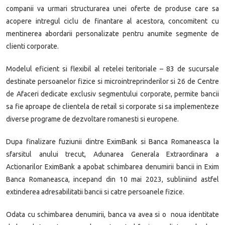
companii va urmari structurarea unei oferte de produse care sa
acopere intregul ciclu de finantare al acestora, concomitent cu
mentinerea abordarii personalizate pentru anumite segmente de
clienti corporate.
Modelul eficient si flexibil al retelei teritoriale – 83 de sucursale
destinate persoanelor fizice si microintreprinderilor si 26 de Centre
de Afaceri dedicate exclusiv segmentului corporate, permite bancii
sa fie aproape de clientela de retail si corporate si sa implementeze
diverse programe de dezvoltare romanesti si europene.
Dupa finalizare fuziunii dintre EximBank si Banca Romaneasca la
sfarsitul anului trecut, Adunarea Generala Extraordinara a
Actionarilor EximBank a apobat schimbarea denumirii bancii in Exim
Banca Romaneasca, incepand din 10 mai 2023, subliniind astfel
extinderea adresabilitatii bancii si catre persoanele fizice.
Odata cu schimbarea denumirii, banca va avea si o noua identitate