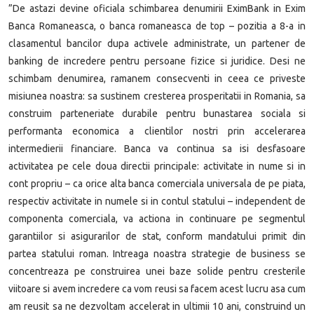
”De astazi devine oficiala schimbarea denumirii EximBank in Exim
Banca Romaneasca, o banca romaneasca de top – pozitia a 8-a in
clasamentul bancilor dupa activele administrate, un partener de
banking de incredere pentru persoane fizice si juridice. Desi ne
schimbam denumirea, ramanem consecventi in ceea ce priveste
misiunea noastra: sa sustinem cresterea prosperitatii in Romania, sa
construim parteneriate durabile pentru bunastarea sociala si
performanta economica a clientilor nostri prin accelerarea
intermedierii financiare. Banca va continua sa isi desfasoare
activitatea pe cele doua directii principale: activitate in nume si in
cont propriu – ca orice alta banca comerciala universala de pe piata,
respectiv activitate in numele si in contul statului – independent de
componenta comerciala, va actiona in continuare pe segmentul
garantiilor si asigurarilor de stat, conform mandatului primit din
partea statului roman. Intreaga noastra strategie de business se
concentreaza pe construirea unei baze solide pentru cresterile
viitoare si avem incredere ca vom reusi sa facem acest lucru asa cum
am reusit sa ne dezvoltam accelerat in ultimii 10 ani, construind un