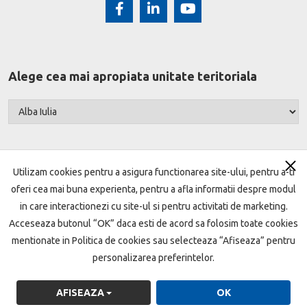
Alege cea mai apropiata unitate teritoriala
Utilizam cookies pentru a asigura functionarea site-ului, pentru a-ti
oferi cea mai buna experienta, pentru a afla informatii despre modul
Harta site
Termeni si conditii
Setari cookie
in care interactionezi cu site-ul si pentru activitati de marketing.
Acceseaza butonul “OK” daca esti de acord sa folosim toate cookies
Protecţia datelor
Politica de cookie
mentionate in Politica de cookies sau selecteaza “Afiseaza” pentru
Garantarea depozitelor
ANPC
Open Banking
personalizarea preferintelor.
Sandbox
Vanzari imobile
Indici Bancari
CSALB
AFISEAZA
OK