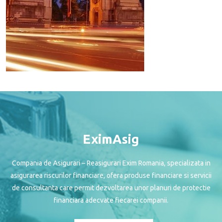
EximAsig
Compania de Asigurari – Reasigurari Exim Romania, specializata in
asigurarea riscurilor financiare, ofera produse financiare si servicii
de consultanta care permit dezvoltarea unor planuri de protectie
financiara adecvate fiecarei companii.