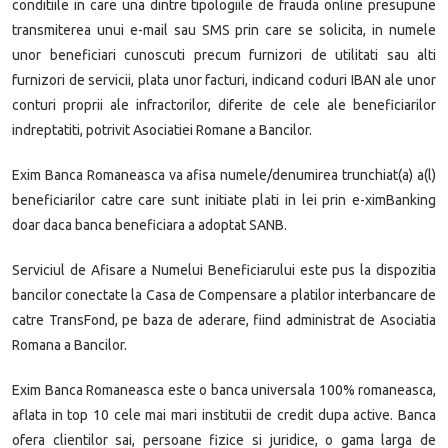
conditiile in care una dintre tipologiile de frauda online presupune
transmiterea unui e-mail sau SMS prin care se solicita, in numele
unor beneficiari cunoscuti precum furnizori de utilitati sau alti
furnizori de servicii, plata unor facturi, indicand coduri IBAN ale unor
conturi proprii ale infractorilor, diferite de cele ale beneficiarilor
indreptatiti, potrivit Asociatiei Romane a Bancilor.
Exim Banca Romaneasca va afisa numele/denumirea trunchiat(a) a(l)
beneficiarilor catre care sunt initiate plati in lei prin e-ximBanking
doar daca banca beneficiara a adoptat SANB.
Serviciul de Afisare a Numelui Beneficiarului este pus la dispozitia
bancilor conectate la Casa de Compensare a platilor interbancare de
catre TransFond, pe baza de aderare, fiind administrat de Asociatia
Romana a Bancilor.
Exim Banca Romaneasca este o banca universala 100% romaneasca,
aflata in top 10 cele mai mari institutii de cre­dit dupa active. Banca
ofera clientilor sai, persoane fizice si juridice, o gama larga de