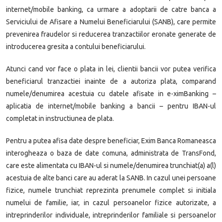
internet/mobile banking, ca urmare a adoptarii de catre banca a
Serviciului de Afisare a Numelui Beneficiarului (SANB), care permite
prevenirea fraudelor si reducerea tranzactiilor eronate generate de
introducerea gresita a contului beneficiarului.
Atunci cand vor face o plata in lei, clientii bancii vor putea verifica
beneficiarul tranzactiei inainte de a autoriza plata, comparand
numele/denumirea acestuia cu datele afisate in e-ximBanking –
aplicatia de internet/mobile banking a bancii – pentru IBAN-ul
completat in instructiunea de plata.
Pentru a putea afisa date despre beneficiar, Exim Banca Romaneasca
interogheaza o baza de date comuna, administrata de TransFond,
care este alimentata cu IBAN-ul si numele/denumirea trunchiat(a) a(l)
acestuia de alte banci care au aderat la SANB. In cazul unei persoane
fizice, numele trunchiat reprezinta prenumele complet si initiala
numelui de familie, iar, in cazul persoanelor fizice autorizate, a
intreprinderilor individuale, intreprinderilor familiale si persoanelor