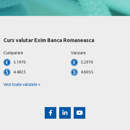
Curs valutar Exim Banca Romaneasca
Cumparare
Vanzare
5.1970
5.2970
4.4825
4.6055
Vezi toate valutele »