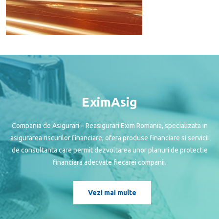
EximAsig
Compania de Asigurari – Reasigurari Exim Romania, specializata in
asigurarea riscurilor financiare, ofera produse financiare si servicii
de consultanta care permit dezvoltarea unor planuri de protectie
financiara adecvate fiecarei companii.
Vezi mai multe