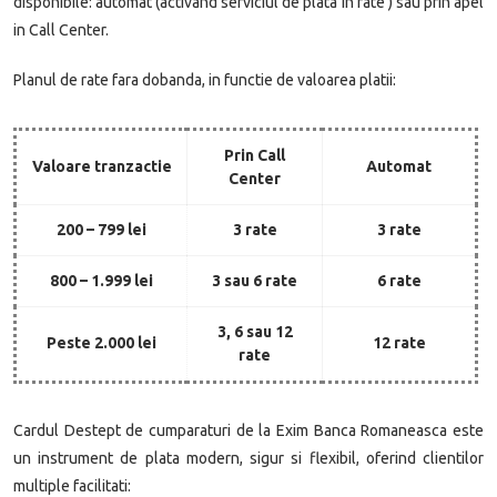
disponibile: automat (activand serviciul de plata in rate ) sau prin apel
in Call Center.
Planul de rate fara dobanda, in functie de valoarea platii:
Prin Call
Valoare tranzactie
Automat
Center
200 – 799 lei
3 rate
3 rate
800 – 1.999 lei
3 sau 6 rate
6 rate
3, 6 sau 12
Peste 2.000 lei
12 rate
rate
Cardul Destept de cumparaturi de la Exim Banca Romaneasca este
un instrument de plata modern, sigur si flexibil, oferind clientilor
multiple facilitati: