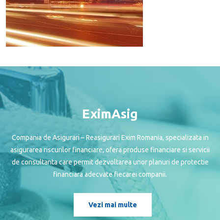
EximAsig
Compania de Asigurari – Reasigurari Exim Romania, specializata in
asigurarea riscurilor financiare, ofera produse financiare si servicii
de consultanta care permit dezvoltarea unor planuri de protectie
financiara adecvate fiecarei companii.
Vezi mai multe