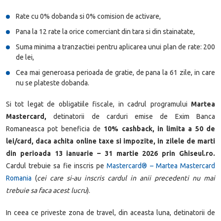
Rate cu 0% dobanda si 0% comision de activare,
Pana la 12 rate la orice comerciant din tara si din stainatate,
Suma minima a tranzactiei pentru aplicarea unui plan de rate: 200
de lei,
Cea mai generoasa perioada de gratie, de pana la 61 zile, in care
nu se plateste dobanda.
Si tot legat de obligatiile fiscale, in cadrul programului
Martea
Mastercard,
detinatorii de carduri emise de Exim Banca
Romaneasca pot beneficia de
10% cashback, in limita a 50 de
lei/card, daca achita online taxe si impozite, in zilele de marti
din perioada 13 ianuarie – 31 martie 2026 prin Ghiseul.ro.
Cardul trebuie sa fie inscris pe
Mastercard® – Martea Mastercard
Romania
(
cei care si-au inscris cardul in anii precedenti nu mai
trebuie sa faca acest lucru
).
In ceea ce priveste zona de travel, din aceasta luna, detinatorii de