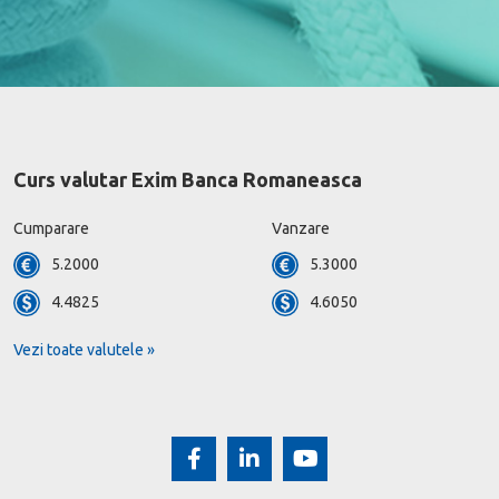
Curs valutar Exim Banca Romaneasca
Cumparare
Vanzare
5.2000
5.3000
4.4825
4.6050
Vezi toate valutele »