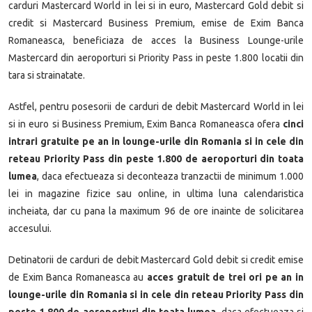
carduri Mastercard World in lei si in euro, Mastercard Gold debit si
credit si Mastercard Business Premium, emise de Exim Banca
Romaneasca, beneficiaza de acces la Business Lounge-urile
Mastercard din aeroporturi si Priority Pass in peste 1.800 locatii din
tara si strainatate.
Astfel, pentru posesorii de carduri de debit Mastercard World in lei
si in euro si Business Premium, Exim Banca Romaneasca ofera
cinci
intrari gratuite
pe an in lounge-urile din Romania si in cele din
reteau Priority Pass din peste 1.800 de aeroporturi din toata
lumea
, daca efectueaza si deconteaza tranzactii de minimum 1.000
lei in magazine fizice sau online, in ultima luna calendaristica
incheiata, dar cu pana la maximum 96 de ore inainte de solicitarea
accesului.
Detinatorii de carduri de debit Mastercard Gold debit si credit emise
de Exim Banca Romaneasca au
acces
gratuit de trei ori pe an in
lounge-urile din Romania si in cele din reteau Priority Pass din
peste 1.800 de aeroporturi din toata lumea
, daca efectueaza si