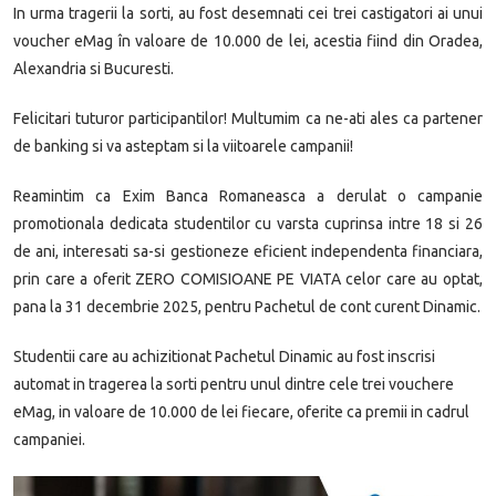
In urma tragerii la sorti, au fost desemnati cei trei castigatori ai unui
voucher eMag în valoare de 10.000 de lei, acestia fiind din Oradea,
Alexandria si Bucuresti.
Felicitari tuturor participantilor! Multumim ca ne-ati ales ca partener
de banking si va asteptam si la viitoarele campanii!
Reamintim ca Exim Banca Romaneasca a derulat o campanie
promotionala dedicata studentilor cu varsta cuprinsa intre 18 si 26
de ani, interesati sa-si gestioneze eficient independenta financiara,
prin care a oferit ZERO COMISIOANE PE VIATA celor care au optat,
pana la 31 decembrie 2025, pentru Pachetul de cont curent Dinamic.
Studentii care au achizitionat Pachetul Dinamic au fost inscrisi
automat in tragerea la sorti pentru unul dintre cele trei vouchere
eMag, in valoare de 10.000 de lei fiecare, oferite ca premii in cadrul
campaniei.