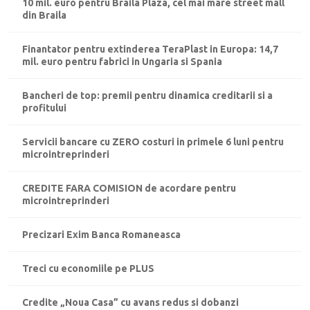
10 mil. euro pentru Braila Plaza, cel mai mare street mall
din Braila
Finantator pentru extinderea TeraPlast in Europa: 14,7
mil. euro pentru fabrici in Ungaria si Spania
Bancheri de top: premii pentru dinamica creditarii si a
profitului
Servicii bancare cu ZERO costuri in primele 6 luni pentru
microintreprinderi
CREDITE FARA COMISION de acordare pentru
microintreprinderi
Precizari Exim Banca Romaneasca
Treci cu economiile pe PLUS
Credite „Noua Casa” cu avans redus si dobanzi