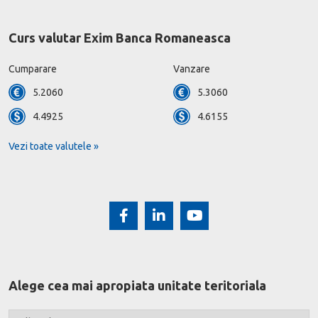
Curs valutar Exim Banca Romaneasca
Cumparare
Vanzare
5.2060
5.3060
4.4925
4.6155
Vezi toate valutele »
Alege cea mai apropiata unitate teritoriala