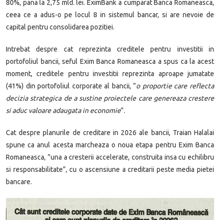
80%, pana la 2,75 mld. lei. EximBank a cumparat Banca Romaneasca,
ceea ce a adus-o pe locul 8 in sistemul bancar, si are nevoie de
capital pentru consolidarea pozitiei.
Intrebat despre cat reprezinta creditele pentru investitii in
portofoliul bancii, seful Exim Banca Romaneasca a spus ca la acest
moment, creditele pentru investitii reprezinta aproape jumatate
(41%) din portofoliul corporate al bancii, ”
o proportie care reflecta
decizia strategica de a sustine proiectele care genereaza crestere
si aduc valoare adaugata in economie
”.
Cat despre planurile de creditare in 2026 ale bancii, Traian Halalai
spune ca anul acesta marcheaza o noua etapa pentru Exim Banca
Romaneasca, ”una a cresterii accelerate, construita insa cu echilibru
si responsabilitate”, cu o ascensiune a creditarii peste media pietei
bancare.