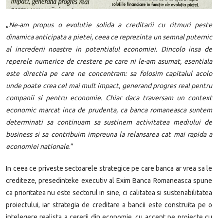
„
Ne-am propus o evolutie solida a creditarii cu ritmuri peste
dinamica anticipata a pietei, ceea ce reprezinta un semnal puternic
al increderii noastre in potentialul economiei. Dincolo insa de
reperele numerice de crestere pe care ni le-am asumat, esentiala
este directia pe care ne concentram: sa folosim capitalul acolo
unde poate crea cel mai mult impact, generand progres real pentru
companii si pentru economie. Chiar daca traversam un context
economic marcat inca de prudenta, ca banca romaneasca suntem
determinati sa continuam sa sustinem activitatea mediului de
business si sa contribuim impreuna la relansarea cat mai rapida a
economiei nationale
.”
In ceea ce priveste sectoarele strategice pe care banca ar vrea sa le
crediteze, presedinteke executiv al Exim Banca Romaneasca spune
ca prioritatea nu este sectorul in sine, ci calitatea si sustenabilitatea
proiectului, iar strategia de creditare a bancii este construita pe o
intelegere realista a cererii din economie, cu accent pe proiecte cu