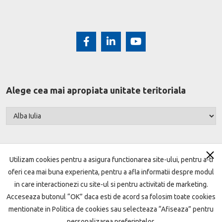
Alege cea mai apropiata unitate teritoriala
Utilizam cookies pentru a asigura functionarea site-ului, pentru a-ti
oferi cea mai buna experienta, pentru a afla informatii despre modul
Harta site
Termeni si conditii
Setari cookie
in care interactionezi cu site-ul si pentru activitati de marketing.
Acceseaza butonul “OK” daca esti de acord sa folosim toate cookies
Protecţia datelor
Politica de cookie
mentionate in Politica de cookies sau selecteaza “Afiseaza” pentru
Garantarea depozitelor
ANPC
Open Banking
personalizarea preferintelor.