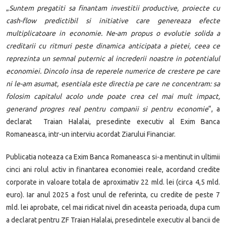
„
Suntem pregatiti sa finantam investitii productive, proiecte cu
cash-flow predictibil si initiative care genereaza efecte
multiplicatoare in economie. Ne-am propus o evolutie solida a
creditarii cu ritmuri peste dinamica anticipata a pietei, ceea ce
reprezinta un semnal puternic al increderii noastre in potentialul
economiei. Dincolo insa de reperele numerice de crestere pe care
ni le-am asumat, esentiala este directia pe care ne concentram: sa
folosim capitalul acolo unde poate crea cel mai mult impact,
generand progres real pentru companii si pentru economie
“, a
declarat Traian Halalai, presedinte executiv al Exim Banca
Romaneasca, intr-un interviu acordat Ziarului Financiar.
Publicatia noteaza ca Exim Banca Romaneasca si-a mentinut in ultimii
cinci ani rolul activ in finantarea economiei reale, acordand credite
corporate in valoare totala de aproximativ 22 mld. lei (circa 4,5 mld.
euro). Iar anul 2025 a fost unul de referinta, cu credite de peste 7
mld. lei aprobate, cel mai ridicat nivel din aceasta perioada, dupa cum
a declarat pentru ZF Traian Halalai, presedintele executiv al bancii de