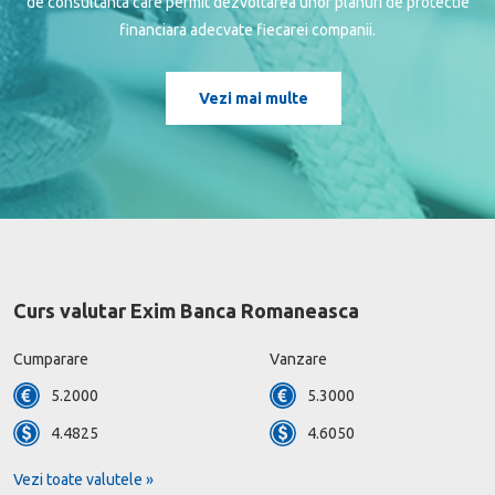
de consultanta care permit dezvoltarea unor planuri de protectie
financiara adecvate fiecarei companii.
Vezi mai multe
Curs valutar Exim Banca Romaneasca
Cumparare
Vanzare
5.2000
5.3000
4.4825
4.6050
Vezi toate valutele »