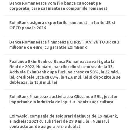
Banca Romaneasca vom fi o banca cu accent pe
corporate, care sa finanteze companiile romanesti
EximBank asigura exporturile romanesti in tarile UE si
OECD pana in 2026
Banca Romaneasca finanteaza CHRISTIAN’ 76 TOUR cu 3
milioane de euro, cu garantie EximBank
Fuziunea EximBank cu Banca Romaneasca va fi gata la
final de 2022. Numarul bancilor din sistem scade la 33.
Activele EximBank dupa fuziune cresc cu 50%, la 22 mld.
lei, creditele urca cu 68%, la 12,6 mld. lei si depozitele se
dubleaza, la 13,6 mld. lei
EximBank finanteaza activitatea Glissando SRL, jucator
important din industria de inputuri pentru agricultura
EximAsig, compania de asigurari detinuta de EximBank,
a incheiat 2021 cu subsrieri de 29,9 mil. lei. Numarul
contractelor de asigurare s-a dublat