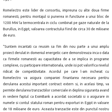
Romelectro este lider de consortiu, impreuna cu alte doua firme
romanesti, pentru montajul si punerea in functiune a unui bloc de
1200 MW la termocentrala in ciclu combinat pe gaze naturale de la
Burullus, in Egipt, valoarea contractului fiind de circa 30 de milioane
de euro.
”Suntem incantati ca reusim sa fim din nou parte a unui amplu
proiect derulat in domeniul energetic care demonstreaza inca o data
ca firmele romanesti au capacitatea de a se implica in programe
complexe, cu participare internationala, unde isi pot valorifica nivelul
ridicat de competitivitate. Acordul pe care l-am incheiat cu
Romelectro va asigura companiei finantarea necesara pentru
derularea acestui important contract extern si, in acelasi timp, va
permite derularea tranzactiilor comerciale in deplina siguranta avand
in vedere faptul ca EximBank a acordat societatii si o asigurare in
numele si contul statului roman pentru exporturi in Egipt in valoare
de 18 milioane de euro. Aceasta tranzactie este din punctul nostru