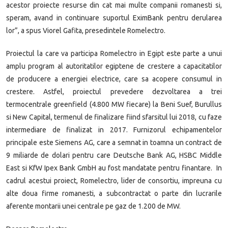
acestor proiecte resurse din cat mai multe companii romanesti si,
speram, avand in continuare suportul EximBank pentru derularea
lor”, a spus Viorel Gafita, presedintele Romelectro.
Proiectul la care va participa Romelectro in Egipt este parte a unui
amplu program al autoritatilor egiptene de crestere a capacitatilor
de producere a energiei electrice, care sa acopere consumul in
crestere. Astfel, proiectul prevedere dezvoltarea a trei
termocentrale greenfield (4.800 MW fiecare) la Beni Suef, Burullus
si New Capital, termenul de finalizare fiind sfarsitul lui 2018, cu faze
intermediare de finalizat in 2017. Furnizorul echipamentelor
principale este Siemens AG, care a semnat in toamna un contract de
9 miliarde de dolari pentru care Deutsche Bank AG, HSBC Middle
East si KfW Ipex Bank GmbH au fost mandatate pentru finantare. In
cadrul acestui proiect, Romelectro, lider de consortiu, impreuna cu
alte doua firme romanesti, a subcontractat o parte din lucrarile
aferente montarii unei centrale pe gaz de 1.200 de MW.