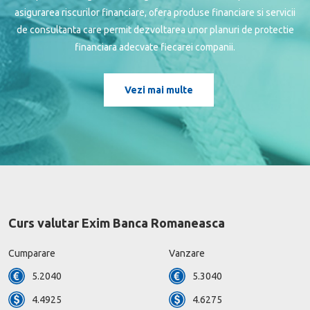
asigurarea riscurilor financiare, ofera produse financiare si servicii
de consultanta care permit dezvoltarea unor planuri de protectie
financiara adecvate fiecarei companii.
Vezi mai multe
Curs valutar Exim Banca Romaneasca
Cumparare
Vanzare
5.2040
5.3040
4.4925
4.6275