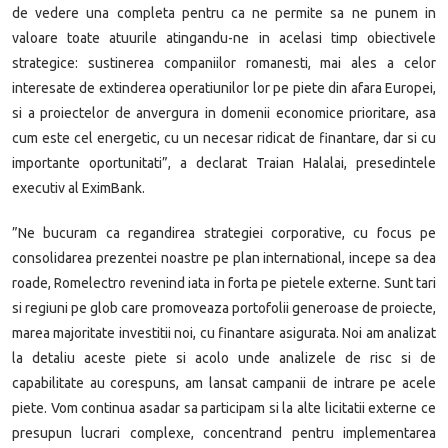
de vedere una completa pentru ca ne permite sa ne punem in
valoare toate atuurile atingandu-ne in acelasi timp obiectivele
strategice: sustinerea companiilor romanesti, mai ales a celor
interesate de extinderea operatiunilor lor pe piete din afara Europei,
si a proiectelor de anvergura in domenii economice prioritare, asa
cum este cel energetic, cu un necesar ridicat de finantare, dar si cu
importante oportunitati”, a declarat Traian Halalai, presedintele
executiv al EximBank.
”Ne bucuram ca regandirea strategiei corporative, cu focus pe
consolidarea prezentei noastre pe plan international, incepe sa dea
roade, Romelectro revenind iata in forta pe pietele externe. Sunt tari
si regiuni pe glob care promoveaza portofolii generoase de proiecte,
marea majoritate investitii noi, cu finantare asigurata. Noi am analizat
la detaliu aceste piete si acolo unde analizele de risc si de
capabilitate au corespuns, am lansat campanii de intrare pe acele
piete. Vom continua asadar sa participam si la alte licitatii externe ce
presupun lucrari complexe, concentrand pentru implementarea