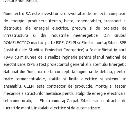
Despre Romelectro
Romelectro SA este investitor si dezvoltator de proiecte complexe
de energie: producere (termo, hidro, regenerabile), transport si
distributie ale energiei electrice, precum si de proiecte de
infrastructura si din industriile neenergetice. Din Grupul
ROMELECTRO mai fac parte ISPE, CELPI si Electromontaj Sibiu. ISPE
(Institutul de Studii si Proiectari Energetice) a fost infiintat in anul
1949 cu misiunea de a realiza ingineria pentru planul national de
electrificare; ISPE a fost proiectantul general al Sistemului Energetic
National din Romania, de la concept, la ingineria de detaliu, pentru
toate termocentralele, statiile si liniile electrice si sistemul in
ansamblu. CELPI este contractor de productie, montaj si testari
mecanice a structurilor metalice pentru stalpi de energie electrica si
telecomunicatii, iar Electromontaj Carpati Sibiu este contractor de
lucrari de montaj instalatii electrice si de automatizare.