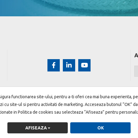
A
igura functionarea site-ului, pentru a-ti oferi cea mai buna experienta, pe
zi cu site-ul si pentru activitati de marketing. Acceseaza butonul “OK” da
ionate in Politica de cookies sau selecteaza “Afiseaza” pentru personaliz
rotecţia datelor
Politica de cookie
Garantarea depozitelor
AFISEAZA
OK
Indici Bancari
CSALB
Fiipregatit.ro
SigurantaOnline