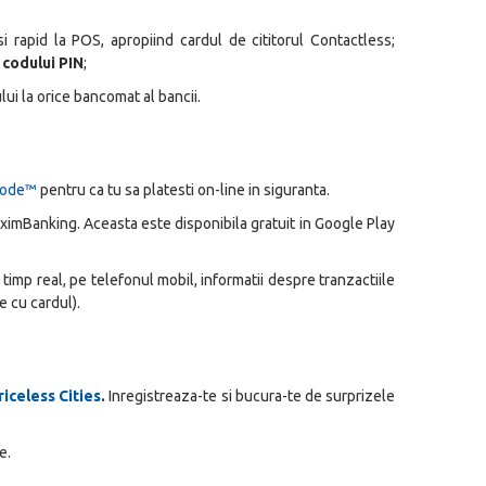
i rapid la POS, apropiind cardul de cititorul
Contactless
;
 codului PIN
;
ului la orice bancomat al bancii.
Code™
pentru ca tu sa platesti on-line in siguranta.
e-ximBanking. Aceasta este disponibila gratuit in Google Play
n timp real, pe telefonul mobil, informatii despre tranzactiile
e cu cardul).
riceless Cities
.
Inregistreaza-te si bucura-te de surprizele
e.