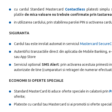
cu cardul Standard Mastercard
Contactless
platesti simplu s
platile
de mica valoare nu trebuie confirmate prin tastarea
in utilizarea cardului, prin stabilirea parolei PIN si activarea card
SIGURANTA
Cardul tau este inrolat automat in serviciul
Mastercard Secure
Autentifici tranzactiile direct din aplicatia de Mobile Banking, 
sau App Store
Serviciul optional
SMS Alert
: prin activarea acestuia primesti i
autorizate de tine (cumparaturi si retrageri de numerar efectuat
ECONOMII SI OFERTE SPECIALE
Standard MasterCard iti aduce oferte speciale in calatorii prin
P
oferite;
Plateste cu cardul tau Mastercard si ai promotii si oferte special