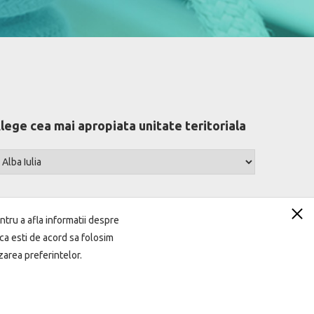
lege cea mai apropiata unitate teritoriala
ntru a afla informatii despre
ca esti de acord sa folosim
area preferintelor.
ANPC
Open Banking
Sandbox
Vanzari imobile
Ai o întrebare?
DISCUTĂ CU EVA