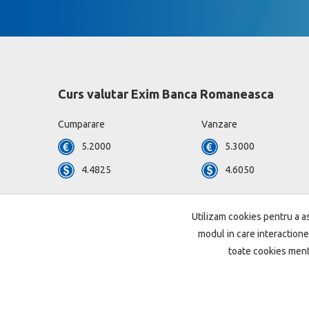
Curs valutar Exim Banca Romaneasca
Cumparare
Vanzare
5.2000
5.3000
4.4825
4.6050
Vezi toate valutele »
Utilizam cookies pentru a as
modul in care interactione
toate cookies ment
Harta site
Termeni si conditii
Setari cookie
P