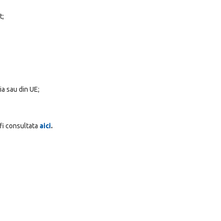
t;
a sau din UE;
 fi consultata
aici
.