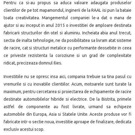
Pentru ca si-au propus sa aduca valoare adaugata produselor
clientilor de pe tot mapamondul, inginerii de la RAAL isi pun la bataie
toata creativitatea. Mangementul companiei le-a dat o mana de
ajutor si au inceput in anul 2015 o investitiei de amploare destinata
fabricarii structurilor din otel si aluminiu. Incheiata abia anul trecut,
sectia de inalta tehnologie, ne da posibilitatea sa livram atat sisteme
de racire, cat si structuri metalice cu performante deosebite in ceea
ce priveste rezistenta la coroziune si un grad de complexitate
ridicat, precizeaza domnul Ilies.
Investitiile nu se opresc insa aici, compania trebuie sa tina pasul cu
vremurile si cu inovatiile clientiilor. Acum, motoarele sunt turate la
maximum, pentru cercetarea si proiectarea de echipamente de racire
destinate automobilelor hibride si electrice. De la Bistrita, primele
astfel de componente au fost livrate, urmand sa echipeze
automobile din Europa, Asia si Statele Unite. Aceste produse vor fi
fabricate intr-o sectie noua, investitie aproape de finalizare, dedicata
exclusiv acestui scop.