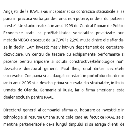
Angajatii de la RAAL s-au incapatanat sa contrazica statisiticile si sa
puna in practica vorba „unde-i unul nu-i putere, unde-s doi puterea
creste”. Un studiu realizat in anul 1999 de Centrul Roman de Politici
Economice arata ca profitabilitatea societatilor privatizate prin
metoda MEBO a scazut de la 7,3% la 2,2%, multe dintre ele aflandu-
se in declin. „Am investit masiv intr-un departament de cercetare-
dezvoltare, un centru de testare cu echipamente performante si
patente pentru aripioare si solutii constructive/tehnologice noi”,
dezvaluie directorul general, Paul Ilies, unul dintre secretele
succesului. Compania si-a adaugat constant in portofoliu clienti noi,
iar in anul 2005 si-a deschis prima sucursala din strainatate, in Italia,
urmata de Olanda, Germania si Rusia, iar o firma americana este
dealer exclusiv pentru RAAL.
Directorul general al companiei afirma cu hotarare ca investitiile in
tehnologie si resursa umana sunt cele care au facut ca RAAL sa-si
mentina parteneriatele de-a lungul timpului si sa atraga clienti de