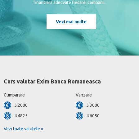
financiara adecvate fiecarei companii.
Vezi mai multe
Curs valutar Exim Banca Romaneasca
Cumparare
Vanzare
5.2000
5.3000
4.4825
4.6050
Vezi toate valutele »