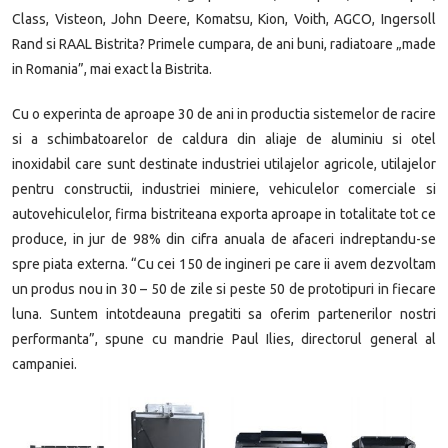
Class, Visteon, John Deere, Komatsu, Kion, Voith, AGCO, Ingersoll
Rand si RAAL Bistrita? Primele cumpara, de ani buni, radiatoare „made
in Romania”, mai exact la Bistrita.
Cu o experinta de aproape 30 de ani in productia sistemelor de racire
si a schimbatoarelor de caldura din aliaje de aluminiu si otel
inoxidabil care sunt destinate industriei utilajelor agricole, utilajelor
pentru constructii, industriei miniere, vehiculelor comerciale si
autovehiculelor, firma bistriteana exporta aproape in totalitate tot ce
produce, in jur de 98% din cifra anuala de afaceri indreptandu-se
spre piata externa. “Cu cei 150 de ingineri pe care ii avem dezvoltam
un produs nou in 30 – 50 de zile si peste 50 de prototipuri in fiecare
luna. Suntem intotdeauna pregatiti sa oferim partenerilor nostri
performanta”, spune cu mandrie Paul Ilies, directorul general al
campaniei.