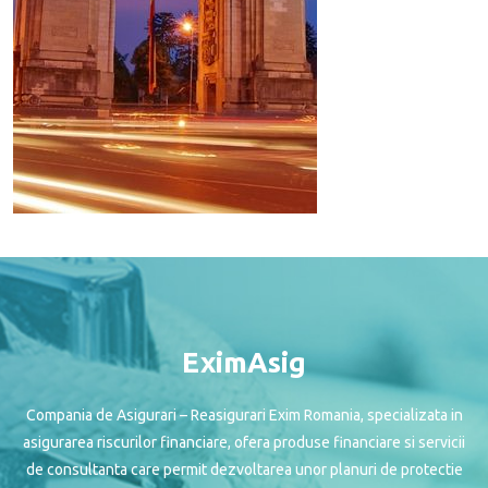
EximAsig
Compania de Asigurari – Reasigurari Exim Romania, specializata in
asigurarea riscurilor financiare, ofera produse financiare si servicii
de consultanta care permit dezvoltarea unor planuri de protectie