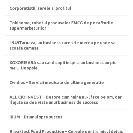
Corporatistii, serele si profitul
Tokinomo, robotul produselor FMCG de pe rafturile
supermarketurilor
1949Tarnava, un business care stie mereu pe unde sa
scoata camasa
XOXORISARA sau cand copii inspira un business un pic
mai…Uoopsie
Ovidius – Servicii medicale de ultima generatie
ALL CIO INVEST – Despre cum haina nu-l face pe om, dar
il ajuta sa dea viata unui business de success
IRUM – Drumul spre succes
Breakfast Food Production – Cereale pentru micul dejun,