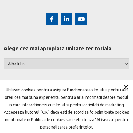
Alege cea mai apropiata unitate teritoriala
Utilizam cookies pentru a asigura functionarea site-ului, pentru a-ti
oferi cea mai buna experienta, pentru a afla informatii despre modul
Harta site
Termeni si conditii
Setari cookie
in care interactionezi cu site-ul si pentru activitati de marketing.
Acceseaza butonul “OK” daca esti de acord sa folosim toate cookies
Protecţia datelor
Politica de cookie
mentionate in Politica de cookies sau selecteaza “Afiseaza” pentru
Garantarea depozitelor
ANPC
Open Banking
personalizarea preferintelor.