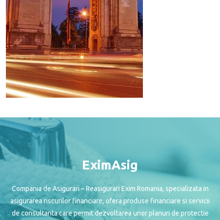
EximAsig
Compania de Asigurari – Reasigurari Exim Romania, specializata in
asigurarea riscurilor financiare, ofera produse financiare si servicii
de consultanta care permit dezvoltarea unor planuri de protectie