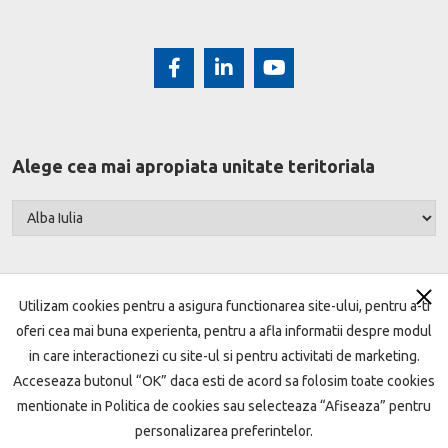
Alege cea mai apropiata unitate teritoriala
Utilizam cookies pentru a asigura functionarea site-ului, pentru a-ti
oferi cea mai buna experienta, pentru a afla informatii despre modul
Harta site
Termeni si conditii
Setari cookie
in care interactionezi cu site-ul si pentru activitati de marketing.
Acceseaza butonul “OK” daca esti de acord sa folosim toate cookies
Protecţia datelor
Politica de cookie
mentionate in Politica de cookies sau selecteaza “Afiseaza” pentru
Garantarea depozitelor
ANPC
Open Banking
personalizarea preferintelor.