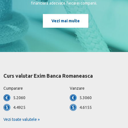
financiara adecvate fiecarei companii.
Vezi mai multe
Curs valutar Exim Banca Romaneasca
Cumparare
Vanzare
5.2060
5.3060
4.4925
4.6155
Vezi toate valutele »