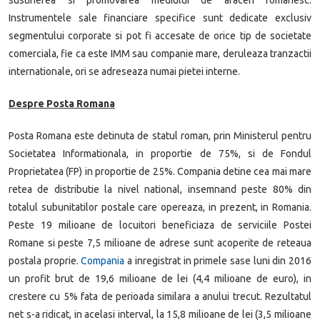
sustinerea si promovarea mediului de afaceri romanesc.
Instrumentele sale financiare specifice sunt dedicate exclusiv
segmentului corporate si pot fi accesate de orice tip de societate
comerciala, fie ca este IMM sau companie mare, deruleaza tranzactii
internationale, ori se adreseaza numai pietei interne.
Despre Posta Romana
Posta Romana este detinuta de statul roman, prin Ministerul pentru
Societatea Informationala, in proportie de 75%, si de Fondul
Proprietatea (FP) in proportie de 25%. Compania detine cea mai mare
retea de distributie la nivel national, insemnand peste 80% din
totalul subunitatilor postale care opereaza, in prezent, in Romania.
Peste 19 milioane de locuitori beneficiaza de serviciile Postei
Romane si peste 7,5 milioane de adrese sunt acoperite de reteaua
postala proprie.
Compania
a inregistrat in primele sase luni din 2016
un profit brut de 19,6 milioane de lei (4,4 milioane de euro), in
crestere cu 5% fata de perioada similara a anului trecut. Rezultatul
net s-a ridicat, in acelasi interval, la 15,8 milioane de lei (3,5 milioane