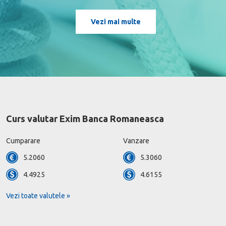
Vezi mai multe
Curs valutar Exim Banca Romaneasca
Cumparare
Vanzare
5.2060
5.3060
4.4925
4.6155
Vezi toate valutele »