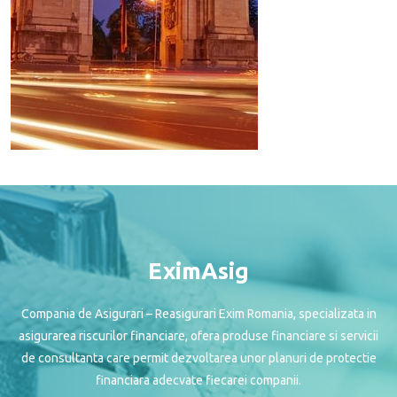
EximAsig
Compania de Asigurari – Reasigurari Exim Romania, specializata in
asigurarea riscurilor financiare, ofera produse financiare si servicii
de consultanta care permit dezvoltarea unor planuri de protectie
financiara adecvate fiecarei companii.