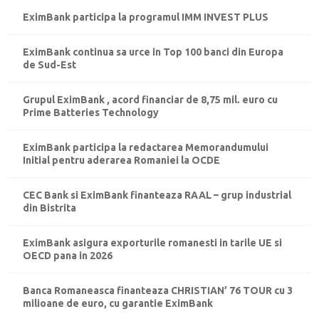
EximBank participa la programul IMM INVEST PLUS
EximBank continua sa urce in Top 100 banci din Europa
de Sud-Est
Grupul EximBank , acord financiar de 8,75 mil. euro cu
Prime Batteries Technology
EximBank participa la redactarea Memorandumului
Initial pentru aderarea Romaniei la OCDE
CEC Bank si EximBank finanteaza RAAL – grup industrial
din Bistrita
EximBank asigura exporturile romanesti in tarile UE si
OECD pana in 2026
Banca Romaneasca finanteaza CHRISTIAN’ 76 TOUR cu 3
milioane de euro, cu garantie EximBank