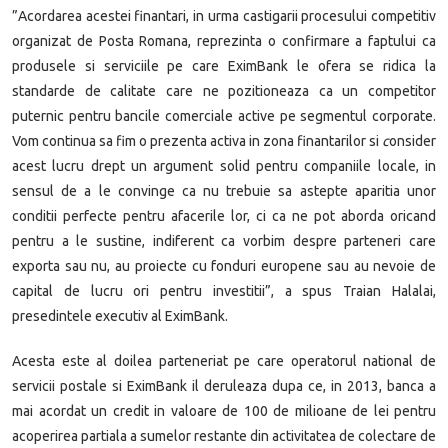
”Acordarea acestei finantari, in urma castigarii procesului competitiv
organizat de Posta Romana, reprezinta o confirmare a faptului ca
produsele si serviciile pe care EximBank le ofera se ridica la
standarde de calitate care ne pozitioneaza ca un competitor
puternic pentru bancile comerciale active pe segmentul corporate.
Vom continua sa fim o prezenta activa in zona finantarilor si
c
onsider
acest lucru drept un argument solid pentru companiile locale, in
sensul de a le convinge ca nu trebuie sa astepte aparitia unor
conditii perfecte pentru afacerile lor, ci ca ne pot aborda oricand
pentru a le sustine, indiferent ca vorbim despre parteneri care
exporta sau nu, au proiecte cu fonduri europene sau au nevoie de
capital de lucru ori pentru investitii”, a spus Traian Halalai,
presedintele executiv al EximBank.
Acesta este al doilea parteneriat pe care operatorul national de
servicii postale si EximBank il deruleaza dupa ce, in 2013, banca a
mai acordat un credit in valoare de 100 de milioane de lei pentru
acoperirea partiala a sumelor restante din activitatea de colectare de