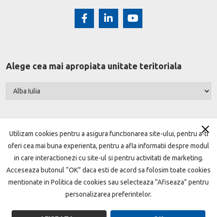
Alege cea mai apropiata unitate teritoriala
Utilizam cookies pentru a asigura functionarea site-ului, pentru a-ti
oferi cea mai buna experienta, pentru a afla informatii despre modul
Harta site
Termeni si conditii
Setari cookie
in care interactionezi cu site-ul si pentru activitati de marketing.
Acceseaza butonul “OK” daca esti de acord sa folosim toate cookies
Protecţia datelor
Politica de cookie
mentionate in Politica de cookies sau selecteaza “Afiseaza” pentru
Garantarea depozitelor
ANPC
Open Banking
personalizarea preferintelor.
Sandbox
Vanzari imobile
Indici Bancari
CSALB