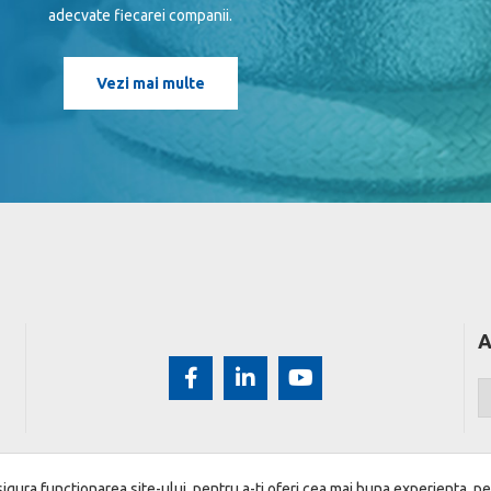
adecvate fiecarei companii.
Vezi mai multe
A
igura functionarea site-ului, pentru a-ti oferi cea mai buna experienta, pe