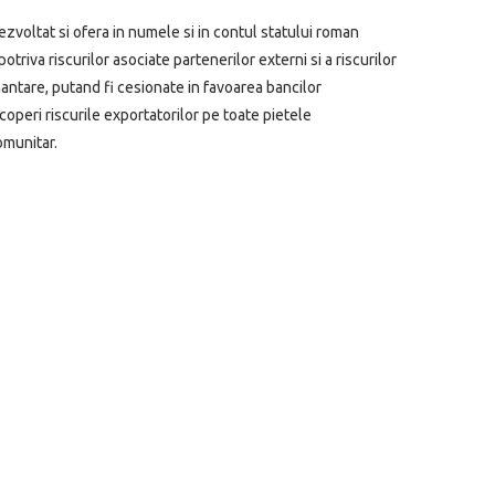
zvoltat si ofera in numele si in contul statului roman
riva riscurilor asociate partenerilor externi si a riscurilor
inantare, putand fi cesionate in favoarea bancilor
operi riscurile exportatorilor pe toate pietele
omunitar.