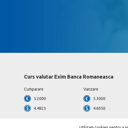
Curs valutar Exim Banca Romaneasca
Cumparare
Vanzare
5.2000
5.3000
4.4825
4.6050
Vezi toate valutele »
Utilizam cookies pentru a as