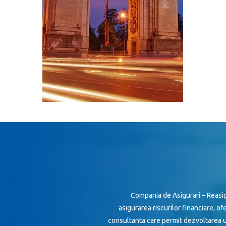
Compania de Asigurari – Reasig
asigurarea riscurilor financiare, of
consultanta care permit dezvoltarea u