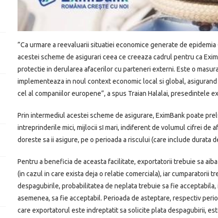
”Ca urmare a reevaluarii situatiei economice generate de epidemia
acestei scheme de asigurari ceea ce creeaza cadrul pentru ca EximB
protectie in derularea afacerilor cu parteneri externi. Este o masu
implementeaza in noul context economic local si global, asigurand 
cel al companiilor europene”, a spus Traian Halalai, presedintele e
Prin intermediul acestei scheme de asigurare, EximBank poate prelu
intreprinderile mici, mijlocii sI mari, indiferent de volumul cifrei de
doreste sa ii asigure, pe o perioada a riscului (care include durata d
Pentru a beneficia de aceasta facilitate, exportatorii trebuie sa aiba
(in cazul in care exista deja o relatie comerciala), iar cumparatorii t
despagubirile, probabilitatea de neplata trebuie sa fie acceptabila, i
asemenea, sa fie acceptabil. Perioada de asteptare, respectiv perioad
care exportatorul este indreptatit sa solicite plata despagubirii, est