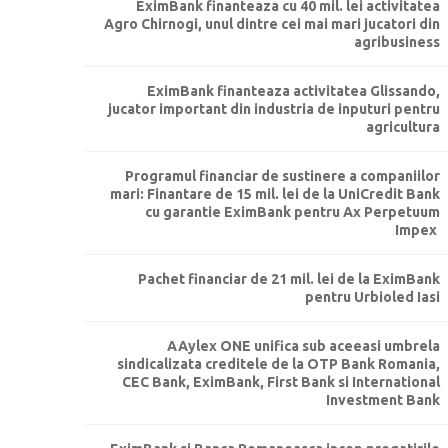
EximBank finanteaza cu 40 mil. lei activitatea
Agro Chirnogi, unul dintre cei mai mari jucatori din
agribusiness
EximBank finanteaza activitatea Glissando,
jucator important din industria de inputuri pentru
agricultura
Programul financiar de sustinere a companiilor
mari: Finantare de 15 mil. lei de la UniCredit Bank
cu garantie EximBank pentru Ax Perpetuum
Impex
Pachet financiar de 21 mil. lei de la EximBank
pentru Urbioled Iasi
AAylex ONE unifica sub aceeasi umbrela
sindicalizata creditele de la OTP Bank Romania,
CEC Bank, EximBank, First Bank si International
Investment Bank