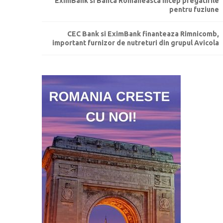
EximBank si Banca Romaneasca incep pregatirile
pentru fuziune
CEC Bank si EximBank finanteaza Rimnicomb,
important furnizor de nutreturi din grupul Avicola