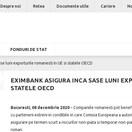
Despre noi
Retea
Documente utile
Cariere
No
FONDURI DE STAT
se luni exporturile romanesti in UE si statele OECD
EXIMBANK ASIGURA INCA SASE LUNI EXP
STATELE OECD
Bucuresti, 08 decembrie 2020
– Companiile romanesti pot benefic
cu partenerii extreni in conditiile in care Comisia Europeana a auto
asigurare pe termen scurt a riscurilor non-piata si temporar non-pia
roman.