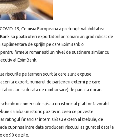
 COVID-19, Comisia Europeana a prelungit valabilitatea
ank sa poata oferi exportatorilor romani un grad ridicat de
ra suplimentara de sprijin pe care EximBank o
pentru firmele romanesti un nivel de sustinere similar cu
xecutiv al EximBank.
a riscurile pe termen scurt la care sunt expuse
 afaceri la export, numarul de parteneri externi pe care
e fabricatie si durata de rambursare) de pana la doi ani.
 schimburi comerciale si/sau un istoric al platilor favorabil
rebuie sa aiba un istoric pozitiv in ceea ce priveste
ar ratingul financiar intern si/sau extern al trebuie, de
a cuprinsa intre data producerii riscului asigurat si data la
e de 90 de zile.