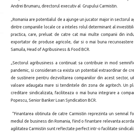
Andrei Brumaru, directorul executiv al Grupului Carmistin.
„Romania are potentialul de a ajunge un jucator major in sectorul a
dintre companiile locale ce a inteles rolul determinant al investiti
practica, care, preluat de catre cat mai multe companii din ind
exportator de produse agricole, dar si o mai buna recunoastere
Samuila, Head of Agribusiness & Food BCR.
„Sectorul agribusiness a continuat sa contribuie in mod semnificat
pandemic, si consideram ca exista un potential extraordinar de cre
de sustinere pentru dezvoltarea companiilor din acest sector, uit
valoare adaugata mare si tendintele din zona de agritech. Un pla
creditare sindicalizata, faciliteaza o mai buna integrare a compan
Popescu, Senior Banker Loan Syndication BCR.
”Finantarea obtinuta de catre Carmistin reprezinta un semnal fo
mediul de business din Romania, fiind o finantare relevanta acorda
agilitatea Carmistin sunt reflectate perfect intr-o facilitate sindic