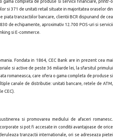
o gama completa de produse si servicii financiare, printr-o
r si 371 de unitati retail situate in majoritatea oraselor din
e piata tranzactiilor bancare, clientii BCR dispunand de cea
.830 de echipamente, aproximativ 12.700 POS-uri si servicii
anking si E-commerce.
 Romania. Fondata in 1864, CEC Bank are in prezent cea mai
riale si active de peste 36 miliarde lei, la sfarsitul primului
iata romaneasca, care ofera o gama completa de produse si
ultiple canale de distributie: unitati bancare, retele de ATM,
le CEC).
 sustinerea si promovarea mediului de afaceri romanesc.
orporate si pot fi accesate in conditii avantajoase de orice
eruleaza tranzactii internationale, ori se adreseaza pietei