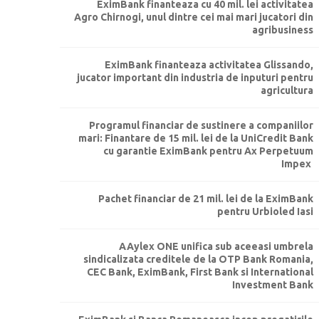
EximBank finanteaza cu 40 mil. lei activitatea
Agro Chirnogi, unul dintre cei mai mari jucatori din
agribusiness
EximBank finanteaza activitatea Glissando,
jucator important din industria de inputuri pentru
agricultura
Programul financiar de sustinere a companiilor
mari: Finantare de 15 mil. lei de la UniCredit Bank
cu garantie EximBank pentru Ax Perpetuum
Impex
Pachet financiar de 21 mil. lei de la EximBank
pentru Urbioled Iasi
AAylex ONE unifica sub aceeasi umbrela
sindicalizata creditele de la OTP Bank Romania,
CEC Bank, EximBank, First Bank si International
Investment Bank