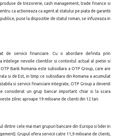
de produse de trezorerie, cash management, trade finance si
entru ca actioneaza ca agent al statului pe piata de garantii
 publice, puse la dispozitie de statul roman, se infuzeaza in
t de servicii financiare. Cu o abordare definita prin
ntelege nevoile clientilor si contextul actual al pietei si
re. OTP Bank Romania este subsidiara a OTP Group, care are
rala si de Est, in timp ce subsidiara din Romania a acumulat
tabila si servicii financiare integrate, OTP Group a devenit
e considerat un grup bancar important chiar si la scara
ste zilnic aproape 19 milioane de clienti din 12 tari.
 dintre cele mai mari grupuri bancare din Europa si lider in
ement). Grupul ofera servicii catre 11,9 milioane de clienti,