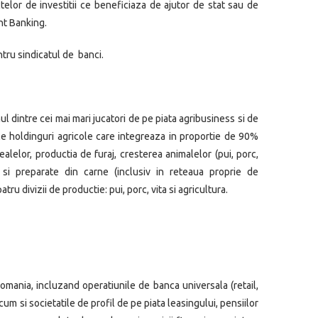
telor de investitii ce beneficiaza de ajutor de stat sau de
nt Banking.
ntru sindicatul de banci.
ul dintre cei mai mari jucatori de pe piata agribusiness si de
le holdinguri agricole care integreaza in proportie de 90%
alelor, productia de furaj, cresterea animalelor (pui, porc,
 si preparate din carne (inclusiv in reteaua proprie de
ru divizii de productie: pui, porc, vita si agricultura.
omania, incluzand operatiunile de banca universala (retail,
um si societatile de profil de pe piata leasingului, pensiilor