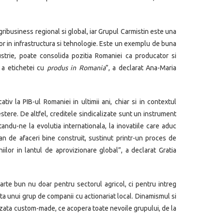
gribusiness regional si global, iar Grupul Carmistin este una
ilor in infrastructura si tehnologie. Este un exemplu de buna
ustrie, poate consolida pozitia Romaniei ca producator si
 a etichetei cu
produs in Romania
”, a declarat Ana-Maria
iv la PIB-ul Romaniei in ultimii ani, chiar si in contextul
stere. De altfel, creditele sindicalizate sunt un instrument
andu-ne la evolutia internationala, la inovatiile care aduc
n de afaceri bine construit, sustinut printr-un proces de
iilor in lantul de aprovizionare global”, a declarat Gratia
arte bun nu doar pentru sectorul agricol, ci pentru intreg
ta unui grup de companii cu actionariat local. Dinamismul si
alizata custom-made, ce acopera toate nevoile grupului, de la