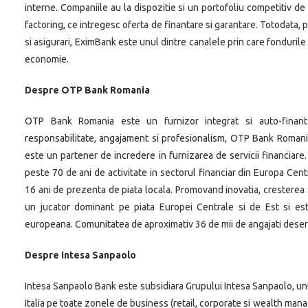
interne. Companiile au la dispozitie si un portofoliu competitiv 
factoring, ce intregesc oferta de finantare si garantare. Totodata, p
si asigurari, EximBank este unul dintre canalele prin care fondurile
economie.
Despre OTP Bank Rom
ania
OTP Bank Romania este un furnizor integrat si auto-finanta
responsabilitate, angajament si profesionalism, OTP Bank Romania i
este un partener de incredere in furnizarea de servicii financia
peste 70 de ani de activitate in sectorul financiar din Europa Cent
16 ani de prezenta de piata locala. Promovand inovatia, cresterea s
un jucator dominant pe piata Europei Centrale si de Est si est
europeana. Comunitatea de aproximativ 36 de mii de angajati deserve
Despre Intesa Sanpaolo
Intesa Sanpaolo Bank este subsidiara Grupului Intesa Sanpaolo, unul
Italia pe toate zonele de business (retail, corporate si wealth manag