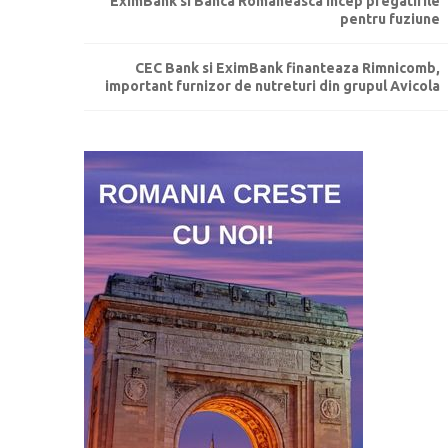
EximBank si Banca Romaneasca incep pregatirile
pentru fuziune
CEC Bank si EximBank finanteaza Rimnicomb,
important furnizor de nutreturi din grupul Avicola