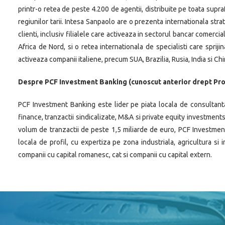
printr-o retea de peste 4.200 de agentii, distribuite pe toata supra
regiunilor tarii. Intesa Sanpaolo are o prezenta internationala str
clienti, inclusiv filialele care activeaza in sectorul bancar comercial
Africa de Nord, si o retea internationala de specialisti care sprijin
activeaza companii italiene, precum SUA, Brazilia, Rusia, India si Chi
Despre PCF Investment Banking (cunoscut anterior drept Prof
PCF Investment Banking este lider pe piata locala de consultanta
finance, tranzactii sindicalizate, M&A si private equity investment
volum de tranzactii de peste 1,5 miliarde de euro, PCF Investment
locala de profil, cu expertiza pe zona industriala, agricultura si 
companii cu capital romanesc, cat si companii cu capital extern.