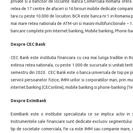
private si a bancilor de locuinte. Banca Comerciala Romana ofera 
retea de 17 centre de afaceri si 16 birouri mobile dedicate companiilo
tara cu peste 10.000 de locuitori. BCR este banca nr.1 in Romania p
mai mare retea nationala de ATM-uri si masini multifunctionale – 1
bancare complete prin Internet banking, Mobile banking, Phone-b
Despre CEC Bank
CEC Bank este institutia financiara cu cea mai lunga traditie in
extinsa retea nationala, cu peste 1.000 de sucursale si unitati terito
semestru din 2020. CEC Bank este o banca universala de top pe p
servicii persoanelor fizice, IMM-urilor si corporatiilor mari, prin m
internet banking (CEConline), mobile banking si phone-banking (Te
Despre EximBank
EximBank este o institutie specializata ce se implica activ in
Instrumentele sale financiare sunt dedicate exclusiv segmentului c
tip de societate comerciala, fie ca este IMM sau companie mare, d